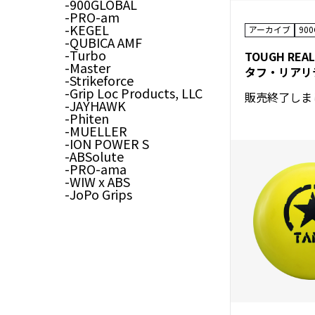
900GLOBAL
PRO-am
KEGEL
アーカイブ
90
QUBICA AMF
Turbo
TOUGH REAL
Master
タフ・リアリ
Strikeforce
Grip Loc Products, LLC
販売終了しま
JAYHAWK
Phiten
MUELLER
ION POWER S
ABSolute
PRO-ama
WIW x ABS
JoPo Grips