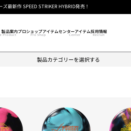
リーズ最新作 SPEED STRIKER HYBRID発売！
 SIGMA TOUR PEARL発売！
［THE OPEN] トーナメント 2026 優勝！
シリーズ最新作 HONEY BADGER DARKOUT発売！
製品案内
プロショップアイテム
センターアイテム
採用情報
e
Product
Pro Shop
Center
Recruit
製品カテゴリーを選択する