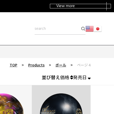
View more
TOP
>
Products
>
ボール
>
ページ 4
並び替え
価格
発売日