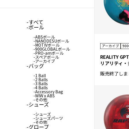
すべて
ボール
ABSボール
NANODESUボール
MOTIVボール
アーカイブ
90
900GLOBALボール
PRO-amボール
REALITY GPT
スペアボール
アーカイブ
バッグ
販売終了しま
1 Ball
2 Balls
3 Balls
4 Balls
Accessory Bag
WIW x ABS
その他
シューズ
シューズ
シューズパーツ
その他
グローブ