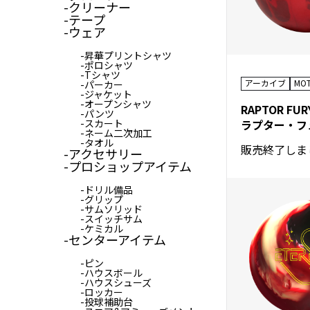
クリーナー
テープ
ウェア
昇華プリントシャツ
ポロシャツ
Tシャツ
アーカイブ
MO
パーカー
ジャケット
オープンシャツ
RAPTOR FUR
パンツ
スカート
ラプター・フ
ネーム二次加工
タオル
販売終了しま
アクセサリー
プロショップアイテム
ドリル備品
グリップ
サムソリッド
スイッチサム
ケミカル
センターアイテム
ピン
ハウスボール
ハウスシューズ
ロッカー
投球補助台