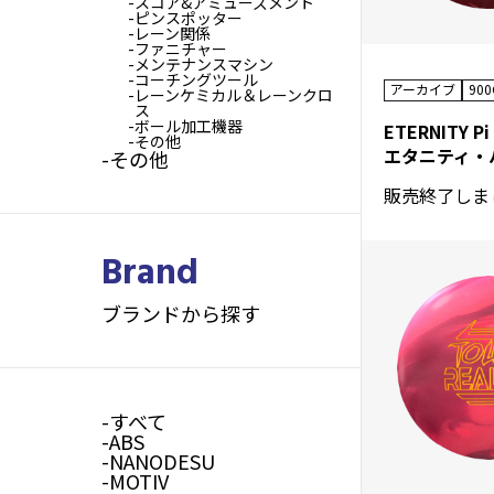
スコア&アミューズメント
ピンスポッター
レーン関係
ファニチャー
メンテナンスマシン
コーチングツール
アーカイブ
90
レーンケミカル＆レーンクロ
ス
ボール加工機器
ETERNITY Pi
その他
エタニティ・
その他
販売終了しま
Brand
ブランドから探す
すべて
ABS
NANODESU
MOTIV