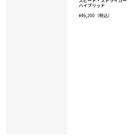
84x0 FUSION Pearl Reactive
スピード・ストライカー
ハイブリッド
コア
¥46,200（税込）
Modified TWIST High Flare Core
RG
12P 2.650
13P 2.590
14P 2.560
15P 2.500
16P 2.480
▲RG
12P 0.035
13P 0.045
14P 0.046