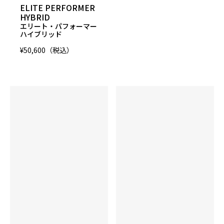
ELITE PERFORMER
15P 0.049
HYBRID
16P 0.051
エリート・パフォーマー
ハイブリッド
InterDiff
¥50,600（税込）
対象コア（0.000）
表面仕上げ
1500-grit Polished
硬度
74～76°
カラー
Red/Black/Silver Pearls