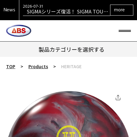
SPEED STRIKERリーズ最新作 SPEED
STRIKER HYBRID発売！
2026-07-31
News
more
SIGMAシリーズ復活！ SIGMA TOUR
PEARL発売！
2026-07-29
大岡産業レディース ［THE OPEN] ト
ーナメント 2026 優勝！
2026-06-30
HONEY BADGERシリーズ最新作
HONEY BADGER DARKOUT発売！
製品カテゴリーを選択する
TOP
>
Products
>
HERITAGE