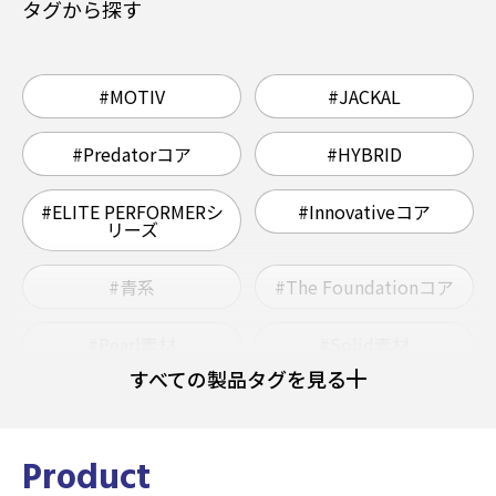
タグから探す
#MOTIV
#JACKAL
#Predatorコア
#HYBRID
#ELITE PERFORMERシ
#Innovativeコア
リーズ
#青系
#The Foundationコア
#Pearl素材
#Solid素材
すべての製品タグを見る
#ウレタン
#Grapnelコア
#ヘビー
#ミディアムライト
Product