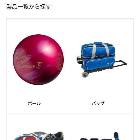
製品一覧から探す
#ミディアムヘビー
#Hybrid素材
#AIコアテクノロジー
#Strobeコア
#RAPTORシリーズ
#Afflictionコア
#JACKALシリーズ
#Pearlカバーストック
#スーツケース
#2個入り
#軽量
#コンパクト
#ミディアム
#黒系
ボール
バッグ
#緑系
#TANKシリーズ
#ドライ
#紫系