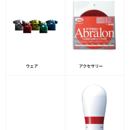
#Gearコア
#Turboコア
#Premiumコア
#Ellipseコア
#橙系
#ORIGINシリーズ
#Adjustコア
#Urethane素材
ウェア
アクセサリー
#Halogen
#レーン自動走行
#バリアブルバッファー
#クリーナーミキシング
システム
#グレー
#3.5インチタッチスク
リーン
#トラッキングシステム
#ウィックパッド