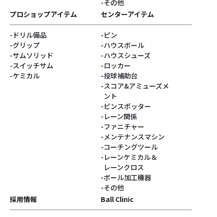
その他
#Vネック
#ゴジラ
プロショップアイテム
センターアイテム
ドリル備品
ピン
#ベティ
#スヌーピー
グリップ
ハウスボール
サムソリッド
ハウスシューズ
#Turkey!
#サクラ
スイッチサム
ロッカー
ケミカル
投球補助台
スコア&アミューズメ
#DARIA PAJAK
#銀系
ント
ピンスポッター
#シューズパーツ
#Blastコア
レーン関係
ファニチャー
#灰系
#PUPPIN
メンテナンスマシン
コーチングツール
レーンケミカル＆
#パピン
#すみっコぐらし
レーンクロス
ボール加工機器
#ジョークール
#ハロウィン
その他
採用情報
Ball Clinic
#ハニーバジャー
#GEARシリーズ