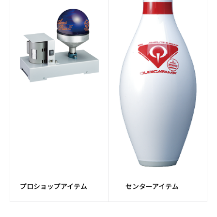
#アプローチコンディシ
#ケミカル
ョナー
#ピンセッターパーツ
#パーツ
#ボール研磨
#メンテナンス
#ドリルマシン
#Fluxコア
#牛革
#カンガルー革
#MFレザー
#TPU
#MESH素材
#PUレザー
プロショップアイテム
センターアイテム
#ダイヤル
#カートバッグ