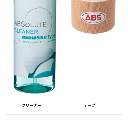
ー
ジー
#エレメントシリーズ
#Peanuts
#ジョ―クール
#レーンクリーナー
#レーンクロス
#CRUISEシリーズ
#灰色系
#Ellipticonコア
#HONEY BADGERシリ
#FORGEシリーズ
ーズ
#Detonatorコア
#ステップアップボール
クリーナー
テープ
#Magnaコア
#SUPRAシリーズ
#ライト
#黄系