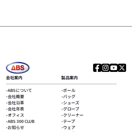
#アタッチメントバッグ
#Rev MatriXシリーズ
#SPEED STRIKERシリ
#Infinityコア
ーズ
#TOUR PREMIUMシリ
#EVOKEシリーズ
ーズ
#REALITYシリーズ
#SNIPERシリーズ
#銀色系
#ブランド
会社案内
製品案内
ABSについて
ボール
#アウター
#リラックマ
会社概要
バッグ
会社沿革
シューズ
#Disturbanceコア
#サンエックス
会社年表
グローブ
オフィス
クリーナー
ABS 300 CLUB
テープ
#キャプテンサンタ
#E.J.Tackett
お知らせ
ウェア