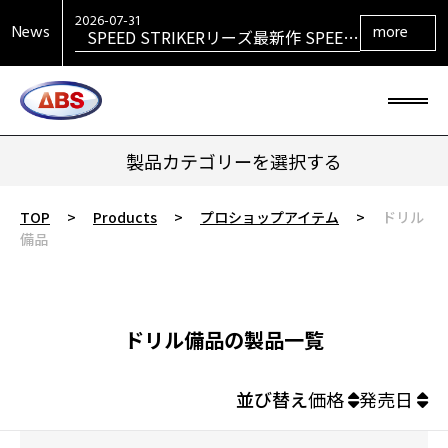
SPEED STRIKERリーズ最新作 SPEED
STRIKER HYBRID発売！
2026-07-31
News
more
SIGMAシリーズ復活！ SIGMA TOUR
PEARL発売！
2026-07-29
大岡産業レディース ［THE OPEN] ト
ーナメント 2026 優勝！
2026-06-30
HONEY BADGERシリーズ最新作
HONEY BADGER DARKOUT発売！
製品カテゴリーを選択する
TOP
>
Products
>
プロショップアイテム
>
ドリル
備品
ドリル備品の製品一覧
並び替え
価格
発売日