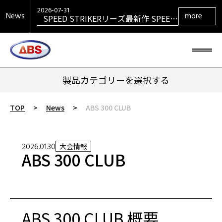
VENGEANCEシリーズ最新作
VENGEANCE RETURNS発売！
2026-07-31
News
more
SPEED STRIKERリーズ最新作 SPEED
STRIKER HYBRID発売！
2026-07-31
SIGMAシリーズ復活！ SIGMA TOUR
PEARL発売！
2026-07-29
大岡産業レディース ［THE OPEN] ト
ーナメント 2026 優勝！
2026-06-30
HONEY BADGERシリーズ最新作
HONEY BADGER DARKOUT発売！
製品カテゴリーを選択する
TOP
>
News
>
ABS 300 CLUB
2026.01.30
大会情報
ABS 300 CLUB
ABS 300 CLUB 概要