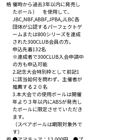
格
催時から過去3年以内に発売し
たボール） を使用して、
JBC,NBF,ABBF,JPBA,JLBC各
団体が公認するパーフェクトゲ
ームまたは800シリーズを達成
された300CLUB会員の方。
申込先着132名
※達成者で300CLUB入会申請中
の方も申込可能
2.記念大会特別枠として前記1
に該当如何を問わず、主催者が
推薦する２０名
3.本大会での使用ボールは開催
年より３年以内にABSが発売し
たボールに限定させていただき
ます。
（スペアボールは期限対象外で
す）
参
●アマチュア：12,000円、●プ