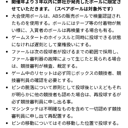
開催年より３年以内に弊社が発売したボールに限定さ
せていただきます。（スペアボールは対象外です）
大会使用ボールは、ABSの販売ボールで検量認証され
たものを使用する。ボールにはテープ等の付着物が無
い様に、入賞者のボールは再検量する場合も有る。
ゲームスタートのホイッスルと同時に投球できる状態
になければ遅刻として棄権扱いにする。
ファールは次の投球者が投げるまでの範囲で採用し、
ファール審判器の故障によって生じたと見られる場合
は、競技審判が検査、裁定する。
ゲーム中のリセットは必ず同じボックスの競技者、競
技審判員の確認を必要とする。
ピンの脱落について原則として投球後といえどもそれ
が明らかに他の競技者も認めた場合は、再投球するが
必ず競技審判員に申し出る事。
マシンタッチは不明確なものを含めて一切認めず競技
審判員に申し出て再配置する。
ピンの移動についてはその移動した位置で投球する。