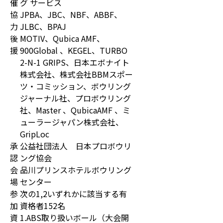
催
グ サービス
協
JPBA
、
JBC
、
NBF
、
ABBF
、
力
JLBC
、
BPAJ
後
MOTIV
、
Qubica AMF
、
援
900Global
、
KEGEL
、
TURBO
2-N-1 GRIPS
、日本エボナイト
株式会社、
株式会社BBMスポー
ツ・コミッション
、
ボウリング
ジャーナル社
、プロボウリング
社、
Master
、QubicaAMF 、
ミ
ューラージャパン株式会社
、
GripLoc
承
公益社団法人 日本プロボウリ
認
ング協会
会
品川プリンスホテルボウリング
場
センター
参
次の1,2いずれかに該当する有
加
資格者152名
資
1.ABS取り扱いボール（大会開