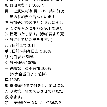
加
ロ研修費：17,000円
費
※ 上記の参加費には、共に前夜
祭の参加費も含んでいます。
キ
参加確定後のキャンセルに関し
ャ
てはキャンセル料を以下の通り
ン
頂戴いたします。(参加費より充
セ
当させていただきます。)
ル
8日前まで 無料
ポ
7日前～前々日まで 30%
リ
前日まで 50%
シ
当日連絡 100%
ー
連絡なしの不参加 100%
(本大会当日より起算)
募
132名
集
※ 先着順で受付をし、定員にな
人
り次第、締め切らさせていただ
数
きます。
競
予選8ゲームにて上位36名を