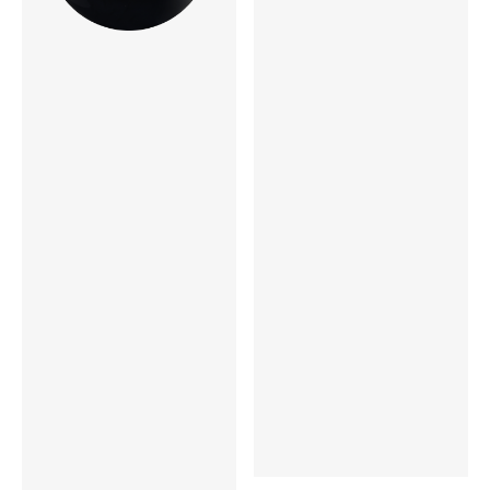
RG
14P 2.520
15P 2.480
16P 2.480
▲RG
14P 0.029
15P 0.034
16P 0.031
InterDiff
対象コア（0.000）
表面仕上げ