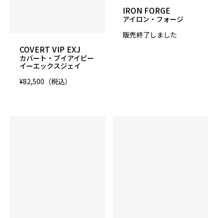
1000 Grit LSS
IRON FORGE
アイロン・フォージ
硬度
販売終了しました
COVERT VIP EXJ
74～76°
カバート・ブイアイピー
イーエックスジェイ
カラー
¥82,500（税込）
Solid Gray
ウエイト
14～16lbs
適性コンディション
ミディアム〜ミディアムヘビー
発売予定日