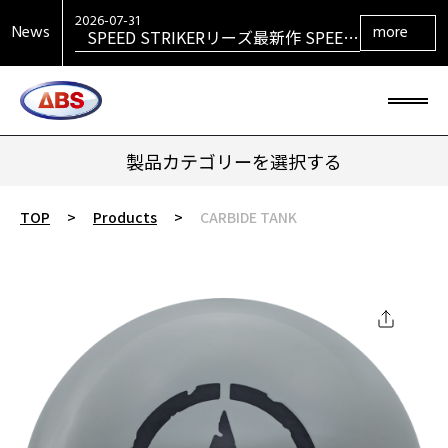
VENGEANCEシリーズ最新作
VENGEANCE RETURNS発売！
2026-07-31
News
more
SPEED STRIKERリーズ最新作 SPEED
STRIKER HYBRID発売！
製品カテゴリーを選択する
TOP
>
Products
>
CARBIDE TANK