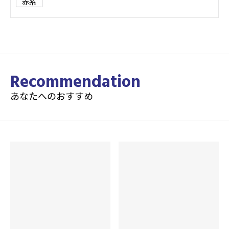
赤系
カバーストック
Pa 75 Solid Reactive
Recommendation
コア
あなたへのおすすめ
Adjust Core
RG
12P 2.650
13P 2.590
14P 2.520
15P 2.520
16P 2.520