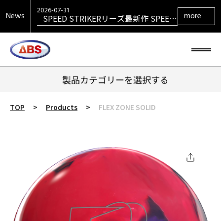
VENGEANCEシリーズ最新作
VENGEANCE RETURNS発売！
2026-07-31
News
more
SPEED STRIKERリーズ最新作 SPEED
STRIKER HYBRID発売！
製品カテゴリーを選択する
TOP
>
Products
>
FLEX ZONE SOLID