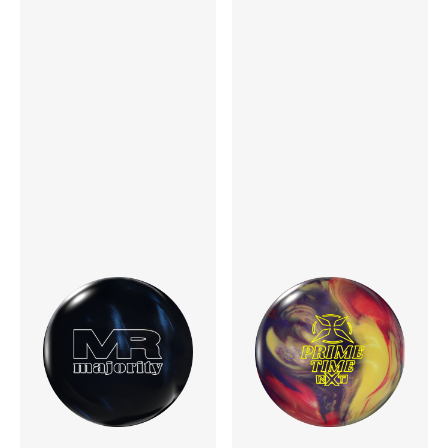
▲RG
12P 0.035
13P 0.045
14P 0.040
15P 0.040
16P 0.040
InterDiff
対称コア（0.000）
表面仕上げ
Power Edge
硬度
74～76°