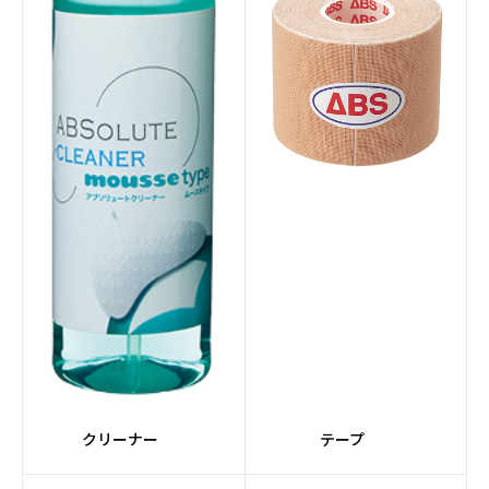
#レーンコンディショナ
#サンクションテクノロ
ー
ジー
#エレメントシリーズ
#Peanuts
#ジョ―クール
#レーンクリーナー
#レーンクロス
#CRUISEシリーズ
#灰色系
#Ellipticonコア
#HONEY BADGERシリ
#FORGEシリーズ
ーズ
#Detonatorコア
#ステップアップボール
クリーナー
テープ
#Magnaコア
#SUPRAシリーズ