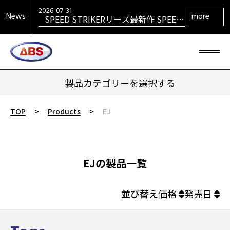
VENGEANCEシリーズ最新作
VENGEANCE RETURNS発売！
2026-07-31
News
more
SPEED STRIKERリーズ最新作 SPEED
STRIKER HYBRID発売！
2026-07-31
SIGMAシリーズ復活！ SIGMA TOUR
PEARL発売！
2026-07-29
大岡産業レディース ［THE OPEN] ト
ーナメント 2026 優勝！
2026-06-30
HONEY BADGERシリーズ最新作
HONEY BADGER DARKOUT発売！
製品カテゴリーを選択する
TOP
>
Products
>
EJ
EJの製品一覧
並び替え
価格
発売日