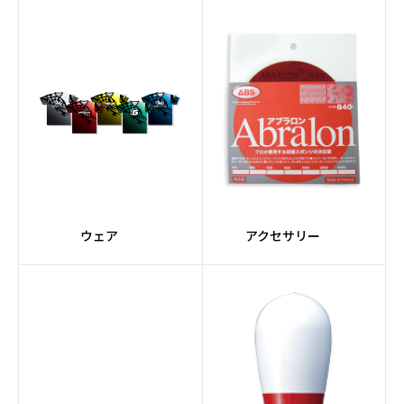
#ライト
#黄系
#Gearコア
#Turboコア
#Premiumコア
#Ellipseコア
#橙系
#ORIGINシリーズ
#Adjustコア
#Urethane素材
ウェア
アクセサリー
#Halogen
#レーン自動走行
#バリアブルバッファー
#クリーナーミキシング
システム
#グレー
#3.5インチタッチスク
リーン