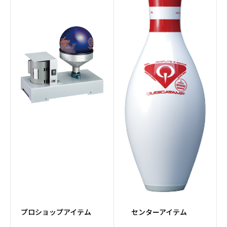
#トラッキングシステム
#ウィックパッド
#アプローチコンディシ
#ケミカル
ョナー
#ピンセッターパーツ
#パーツ
#ボール研磨
#メンテナンス
#ドリルマシン
#Fluxコア
#牛革
#カンガルー革
#MFレザー
#TPU
#MESH素材
#PUレザー
プロショップアイテム
センターアイテム