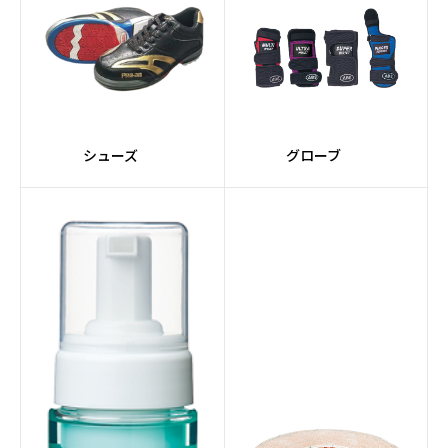
#ドライ
#紫系
#スペアボール
#ポリエステル素材
#VENOMシリーズ
#SIGMAコア
シューズ
グローブ
#赤系
#PRIMALシリーズ
#Impulseコア
#nanodesuシリーズ
#レーンメンテナンスマ
#全自動
シン
#マルーン
#10インチタッチスクリ
ーン
#スマート機能
#サプライ