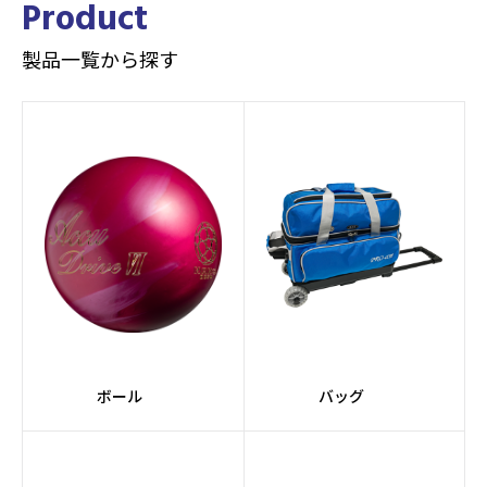
#ヘビー
#ミディアムライト
Product
製品一覧から探す
#ミディアムヘビー
#Hybrid素材
#AIコアテクノロジー
#Strobeコア
#RAPTORシリーズ
#Afflictionコア
#JACKALシリーズ
#Pearlカバーストック
#スーツケース
#2個入り
#軽量
#コンパクト
#ミディアム
#黒系
ボール
バッグ
#緑系
#TANKシリーズ