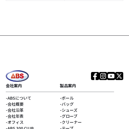
#ダイヤル
#カートバッグ
#アタッチメントバッグ
#Rev MatriXシリーズ
#SPEED STRIKERシリ
#Infinityコア
ーズ
#TOUR PREMIUMシリ
#EVOKEシリーズ
ーズ
#REALITYシリーズ
#SNIPERシリーズ
#銀色系
#ブランド
会社案内
製品案内
ABSについて
ボール
#アウター
#リラックマ
会社概要
バッグ
会社沿革
シューズ
#Disturbanceコア
#サンエックス
会社年表
グローブ
オフィス
クリーナー
ABS 300 CLUB
テープ