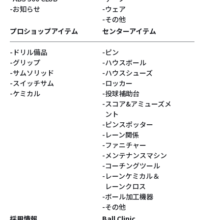
#キャプテンサンタ
#E.J.Tackett
お知らせ
ウェア
その他
#Vネック
#ゴジラ
プロショップアイテム
センターアイテム
ドリル備品
ピン
#ベティ
#スヌーピー
グリップ
ハウスボール
サムソリッド
ハウスシューズ
#Turkey!
#サクラ
スイッチサム
ロッカー
ケミカル
投球補助台
スコア&アミューズメ
#DARIA PAJAK
#銀系
ント
ピンスポッター
#シューズパーツ
#Blastコア
レーン関係
ファニチャー
#灰系
#PUPPIN
メンテナンスマシン
コーチングツール
レーンケミカル＆
#パピン
#すみっコぐらし
レーンクロス
ボール加工機器
#ジョークール
#ハロウィン
その他
採用情報
Ball Clinic