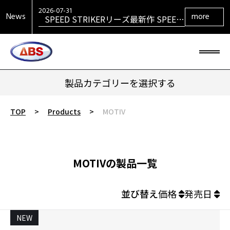
SPEED STRIKERリーズ最新作 SPEED
STRIKER HYBRID発売！
2026-07-31
News
more
SIGMAシリーズ復活！ SIGMA TOUR
PEARL発売！
2026-07-29
大岡産業レディース ［THE OPEN] ト
ーナメント 2026 優勝！
2026-06-30
HONEY BADGERシリーズ最新作
HONEY BADGER DARKOUT発売！
製品カテゴリーを選択する
TOP
>
Products
>
MOTIV
MOTIVの製品一覧
並び替え
価格
発売日