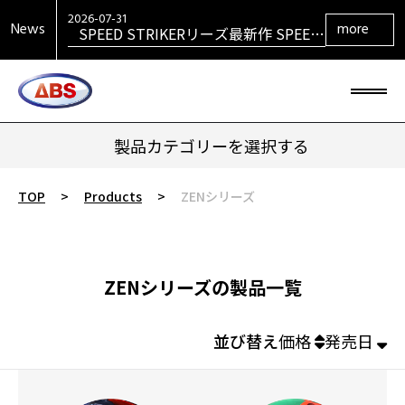
VENGEANCEシリーズ最新作
VENGEANCE RETURNS発売！
2026-07-31
News
more
SPEED STRIKERリーズ最新作 SPEED
STRIKER HYBRID発売！
2026-07-31
SIGMAシリーズ復活！ SIGMA TOUR
PEARL発売！
2026-07-29
大岡産業レディース ［THE OPEN] ト
ーナメント 2026 優勝！
2026-06-30
HONEY BADGERシリーズ最新作
HONEY BADGER DARKOUT発売！
製品カテゴリーを選択する
TOP
>
Products
>
ZENシリーズ
ZENシリーズの製品一覧
並び替え
価格
発売日