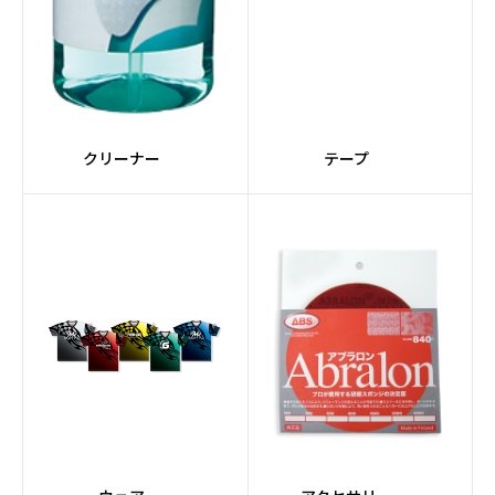
#HONEY BADGERシリ
#FORGEシリーズ
ーズ
#Detonatorコア
#ステップアップボール
クリーナー
テープ
#Magnaコア
#SUPRAシリーズ
#ライト
#黄系
#Gearコア
#Turboコア
#Premiumコア
#Ellipseコア
#橙系
#ORIGINシリーズ
#Adjustコア
#Urethane素材