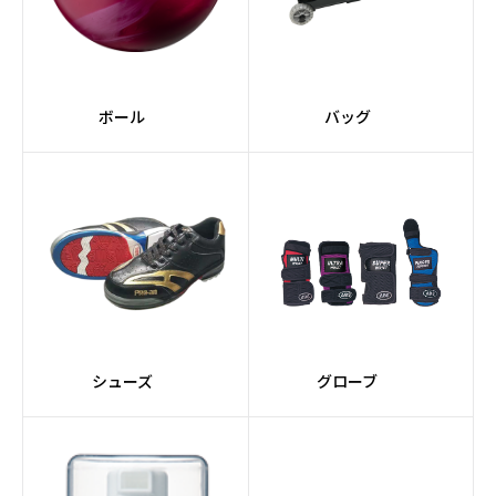
#スーツケース
#2個入り
#軽量
#コンパクト
#ミディアム
#黒系
ボール
バッグ
#緑系
#TANKシリーズ
#ドライ
#紫系
#スペアボール
#ポリエステル素材
#VENOMシリーズ
#SIGMAコア
シューズ
グローブ
#赤系
#PRIMALシリーズ
#Impulseコア
#nanodesuシリーズ