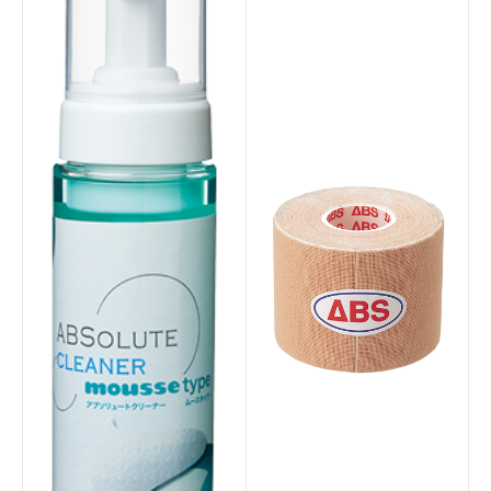
#レーンメンテナンスマ
#全自動
シン
#マルーン
#10インチタッチスクリ
ーン
#スマート機能
#サプライ
#レーンコンディショナ
#サンクションテクノロ
ー
ジー
#エレメントシリーズ
#Peanuts
#ジョ―クール
#レーンクリーナー
#レーンクロス
#CRUISEシリーズ
#灰色系
#Ellipticonコア