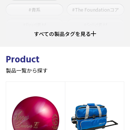
#青系
#The Foundationコア
#Pearl素材
#Solid素材
すべての製品タグを見る
#ウレタン
#Grapnelコア
#ヘビー
#ミディアムライト
Product
製品一覧から探す
#ミディアムヘビー
#Hybrid素材
#AIコアテクノロジー
#Strobeコア
#RAPTORシリーズ
#Afflictionコア
#JACKALシリーズ
#Pearlカバーストック