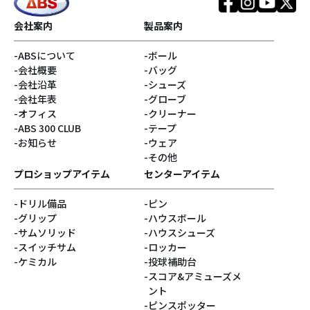
#銀色系
#ブランド
会社案内
製品案内
ABSについて
ボール
#アウター
#リラックマ
会社概要
バッグ
会社沿革
シューズ
#Disturbanceコア
#サンエックス
会社年表
グローブ
オフィス
クリーナー
ABS 300 CLUB
テープ
#キャプテンサンタ
#E.J.Tackett
お知らせ
ウェア
その他
#Vネック
#ゴジラ
プロショップアイテム
センターアイテム
ドリル備品
ピン
#ベティ
#スヌーピー
グリップ
ハウスボール
サムソリッド
ハウスシューズ
#Turkey!
#サクラ
スイッチサム
ロッカー
ケミカル
投球補助台
スコア&アミューズメ
#DARIA PAJAK
#銀系
ント
ピンスポッター