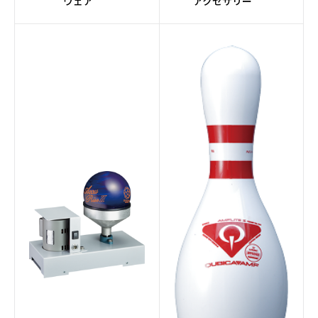
ウェア
アクセサリー
#Halogen
#レーン自動走行
#バリアブルバッファー
#クリーナーミキシング
システム
#グレー
#3.5インチタッチスク
リーン
#トラッキングシステム
#ウィックパッド
#アプローチコンディシ
#ケミカル
ョナー
#ピンセッターパーツ
#パーツ
#ボール研磨
#メンテナンス
#ドリルマシン
#Fluxコア