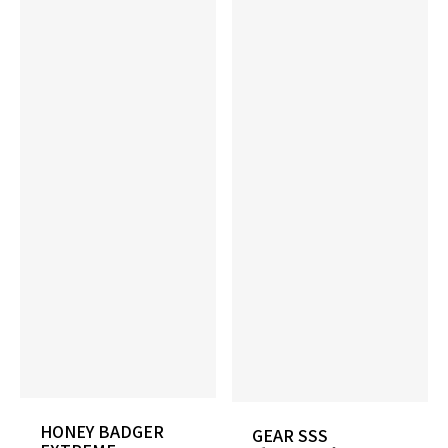
16P 0.054
InterDiff
対象コア（0.000）
表面仕上げ
1500 Grit Polished
硬度
74～76°
カラー
Orange/Teal/Black
HONEY BADGER
GEAR SSS
ウエイト