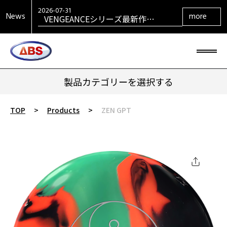
E.J.Tackett JAPAN TOUR2026開催決
定！
2026-07-31
News
more
VENGEANCEシリーズ最新作
VENGEANCE RETURNS発売！
製品カテゴリーを選択する
TOP
>
Products
>
ZEN GPT