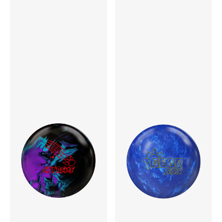
コア
Meditate AI Symmetric
RG
12P 2.650
13P 2.590
14P 2.480
15P 2.470
16P 2.470
▲RG
12P 0.035
13P 0.045
14P 0.054
15P 0.054