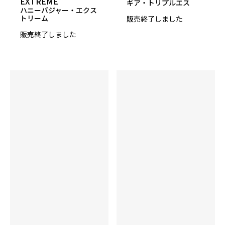
EXTREME
ギア・トリプルエス
ハニーバジャー・エクス
12～16lbs
トリーム
販売終了しました
販売終了しました
適性コンディション
ミディアム～ミディアムヘビー
発売予定日
2024年1月中旬