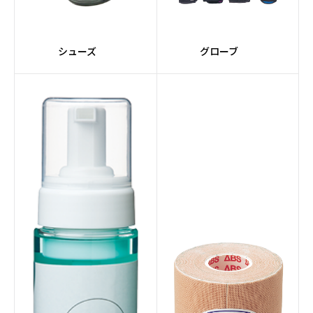
#VENOMシリーズ
#SIGMAコア
シューズ
グローブ
#赤系
#PRIMALシリーズ
#Impulseコア
#nanodesuシリーズ
#レーンメンテナンスマ
#全自動
シン
#マルーン
#10インチタッチスクリ
ーン
#スマート機能
#サプライ
#レーンコンディショナ
#サンクションテクノロ
ー
ジー