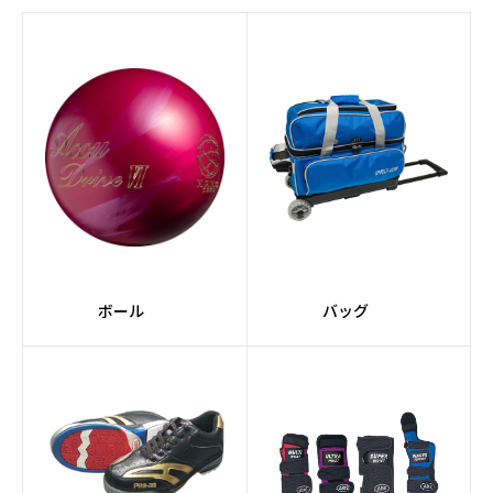
#AIコアテクノロジー
#Strobeコア
#RAPTORシリーズ
#Afflictionコア
#JACKALシリーズ
#Pearlカバーストック
#スーツケース
#2個入り
#軽量
#コンパクト
#ミディアム
#黒系
ボール
バッグ
#緑系
#TANKシリーズ
#ドライ
#紫系
#スペアボール
#ポリエステル素材