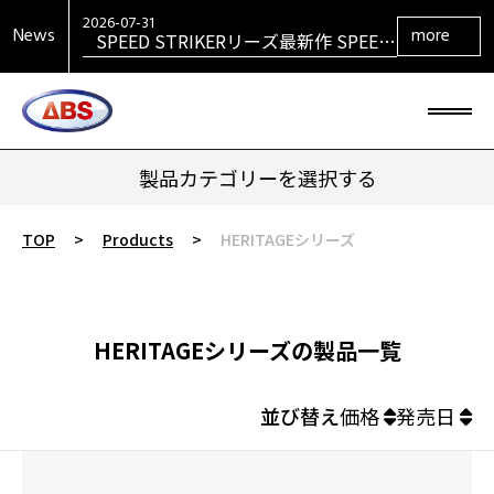
VENGEANCEシリーズ最新作
VENGEANCE RETURNS発売！
2026-07-31
News
more
SPEED STRIKERリーズ最新作 SPEED
STRIKER HYBRID発売！
2026-07-31
SIGMAシリーズ復活！ SIGMA TOUR
PEARL発売！
2026-07-29
大岡産業レディース ［THE OPEN] ト
ーナメント 2026 優勝！
2026-06-30
HONEY BADGERシリーズ最新作
HONEY BADGER DARKOUT発売！
製品カテゴリーを選択する
TOP
>
Products
>
HERITAGEシリーズ
HERITAGEシリーズの製品一覧
並び替え
価格
発売日