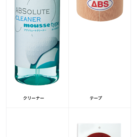
#エレメントシリーズ
#Peanuts
#ジョ―クール
#レーンクリーナー
#レーンクロス
#CRUISEシリーズ
#灰色系
#Ellipticonコア
#HONEY BADGERシリ
#FORGEシリーズ
ーズ
#Detonatorコア
#ステップアップボール
クリーナー
テープ
#Magnaコア
#SUPRAシリーズ
#ライト
#黄系
#Gearコア
#Turboコア