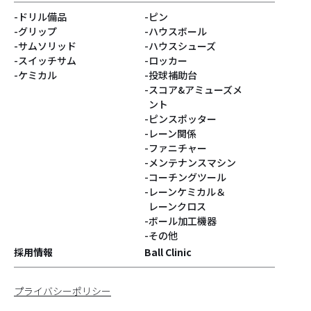
ドリル備品
ピン
#ベティ
#スヌーピー
グリップ
ハウスボール
サムソリッド
ハウスシューズ
#Turkey!
#サクラ
スイッチサム
ロッカー
ケミカル
投球補助台
スコア&アミューズメ
#DARIA PAJAK
#銀系
ント
ピンスポッター
#シューズパーツ
#Blastコア
レーン関係
ファニチャー
#灰系
#PUPPIN
メンテナンスマシン
コーチングツール
レーンケミカル＆
#パピン
#すみっコぐらし
レーンクロス
ボール加工機器
#ジョークール
#ハロウィン
その他
採用情報
Ball Clinic
#ハニーバジャー
#GEARシリーズ
プライバシーポリシー
#Identityコア
#コンパウンド