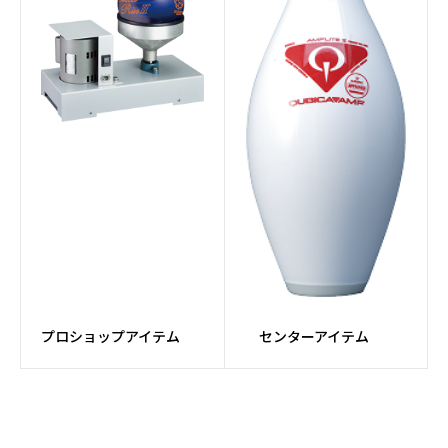
ョナー
#ピンセッターパーツ
#パーツ
#ボール研磨
#メンテナンス
#ドリルマシン
#Fluxコア
#牛革
#カンガルー革
#MFレザー
#TPU
#MESH素材
#PUレザー
プロショップアイテム
センターアイテム
#ダイヤル
#カートバッグ
#アタッチメントバッグ
#Rev MatriXシリーズ