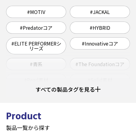
#MOTIV
#JACKAL
#Predatorコア
#HYBRID
#ELITE PERFORMERシ
#Innovativeコア
リーズ
#青系
#The Foundationコア
#Pearl素材
#Solid素材
すべての製品タグを見る
#ウレタン
#Grapnelコア
#ヘビー
#ミディアムライト
Product
製品一覧から探す
#ミディアムヘビー
#Hybrid素材