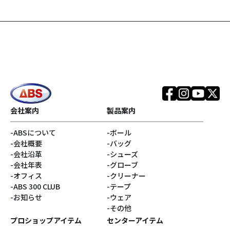
#SPEED STRIKERシリ
#Infinityコア
ーズ
#TOUR PREMIUMシリ
#EVOKEシリーズ
ーズ
#REALITYシリーズ
#SNIPERシリーズ
#銀色系
#ブランド
会社案内
製品案内
ABSについて
ボール
#アウター
#リラックマ
会社概要
バッグ
会社沿革
シューズ
#Disturbanceコア
#サンエックス
会社年表
グローブ
オフィス
クリーナー
ABS 300 CLUB
テープ
#キャプテンサンタ
#E.J.Tackett
お知らせ
ウェア
その他
#Vネック
#ゴジラ
プロショップアイテム
センターアイテム