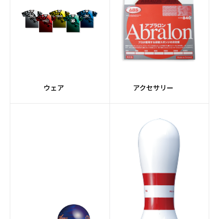
#Premiumコア
#Ellipseコア
#橙系
#ORIGINシリーズ
#Adjustコア
#Urethane素材
ウェア
アクセサリー
#Halogen
#レーン自動走行
#バリアブルバッファー
#クリーナーミキシング
システム
#グレー
#3.5インチタッチスク
リーン
#トラッキングシステム
#ウィックパッド
#アプローチコンディシ
#ケミカル