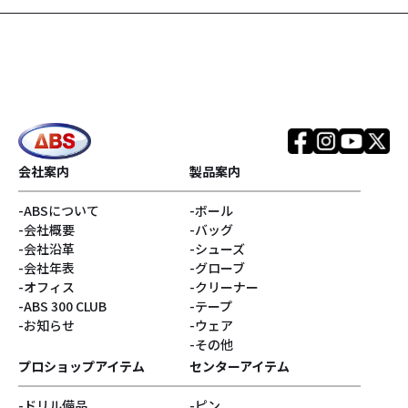
#SPEED STRIKERシリ
#Infinityコア
ーズ
#TOUR PREMIUMシリ
#EVOKEシリーズ
ーズ
#REALITYシリーズ
#SNIPERシリーズ
#銀色系
#ブランド
会社案内
製品案内
ABSについて
ボール
#アウター
#リラックマ
会社概要
バッグ
会社沿革
シューズ
#Disturbanceコア
#サンエックス
会社年表
グローブ
オフィス
クリーナー
ABS 300 CLUB
テープ
#キャプテンサンタ
#E.J.Tackett
お知らせ
ウェア
その他
#Vネック
#ゴジラ
プロショップアイテム
センターアイテム
ドリル備品
ピン