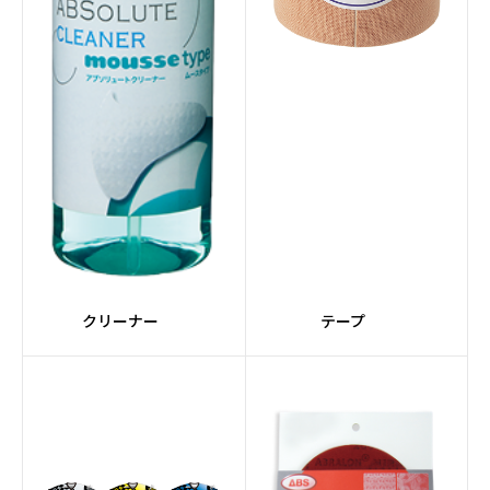
#ジョ―クール
#レーンクリーナー
#レーンクロス
#CRUISEシリーズ
#灰色系
#Ellipticonコア
#HONEY BADGERシリ
#FORGEシリーズ
ーズ
#Detonatorコア
#ステップアップボール
クリーナー
テープ
#Magnaコア
#SUPRAシリーズ
#ライト
#黄系
#Gearコア
#Turboコア