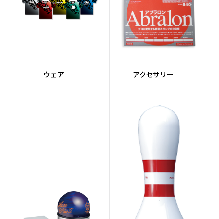
#Premiumコア
#Ellipseコア
#橙系
#ORIGINシリーズ
#Adjustコア
#Urethane素材
ウェア
アクセサリー
#Halogen
#レーン自動走行
#バリアブルバッファー
#クリーナーミキシング
システム
#グレー
#3.5インチタッチスク
リーン
#トラッキングシステム
#ウィックパッド
#アプローチコンディシ
#ケミカル
ョナー