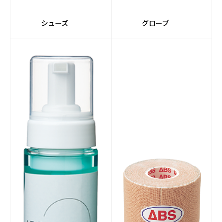
#VENOMシリーズ
#SIGMAコア
シューズ
グローブ
#赤系
#PRIMALシリーズ
#Impulseコア
#nanodesuシリーズ
#レーンメンテナンスマ
#全自動
シン
#マルーン
#10インチタッチスクリ
ーン
#スマート機能
#サプライ
#レーンコンディショナ
#サンクションテクノロ
ー
ジー
#エレメントシリーズ
#Peanuts