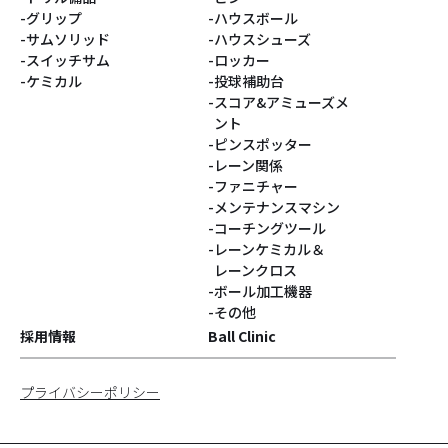
#ベティ
#スヌーピー
グリップ
ハウスボール
サムソリッド
ハウスシューズ
#Turkey!
#サクラ
スイッチサム
ロッカー
ケミカル
投球補助台
スコア&アミューズメ
#DARIA PAJAK
#銀系
ント
ピンスポッター
#シューズパーツ
#Blastコア
レーン関係
ファニチャー
#灰系
#PUPPIN
メンテナンスマシン
コーチングツール
レーンケミカル＆
#パピン
#すみっコぐらし
レーンクロス
ボール加工機器
#ジョークール
#ハロウィン
その他
採用情報
Ball Clinic
#ハニーバジャー
#GEARシリーズ
プライバシーポリシー
#Identityコア
#コンパウンド