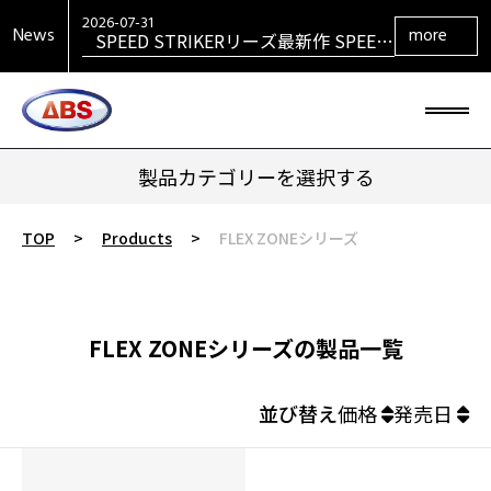
VENGEANCEシリーズ最新作
VENGEANCE RETURNS発売！
2026-07-31
News
more
SPEED STRIKERリーズ最新作 SPEED
STRIKER HYBRID発売！
2026-07-31
SIGMAシリーズ復活！ SIGMA TOUR
PEARL発売！
2026-07-29
大岡産業レディース ［THE OPEN] ト
ーナメント 2026 優勝！
2026-06-30
HONEY BADGERシリーズ最新作
HONEY BADGER DARKOUT発売！
製品カテゴリーを選択する
TOP
>
Products
>
FLEX ZONEシリーズ
FLEX ZONEシリーズの製品一覧
並び替え
価格
発売日