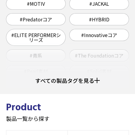
#MOTIV
#JACKAL
#Predatorコア
#HYBRID
#ELITE PERFORMERシ
#Innovativeコア
リーズ
#青系
#The Foundationコア
#Pearl素材
#Solid素材
すべての製品タグを見る
#ウレタン
#Grapnelコア
#ヘビー
#ミディアムライト
Product
製品一覧から探す
#ミディアムヘビー
#Hybrid素材
#AIコアテクノロジー
#Strobeコア