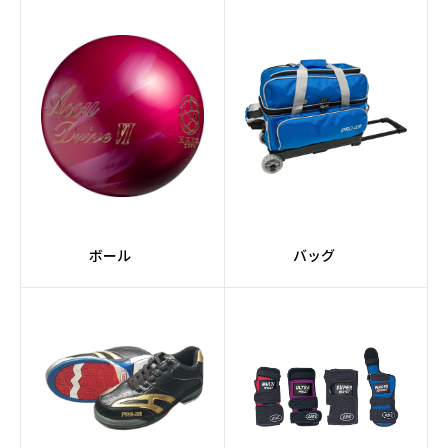
#RAPTORシリーズ
#Afflictionコア
#JACKALシリーズ
#Pearlカバーストック
#スーツケース
#2個入り
#軽量
#コンパクト
#ミディアム
#黒系
ボール
バッグ
#緑系
#TANKシリーズ
#ドライ
#紫系
#スペアボール
#ポリエステル素材