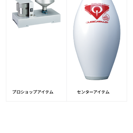
#ピンセッターパーツ
#パーツ
#ボール研磨
#メンテナンス
#ドリルマシン
#Fluxコア
#牛革
#カンガルー革
#MFレザー
#TPU
#MESH素材
#PUレザー
プロショップアイテム
センターアイテム
#ダイヤル
#カートバッグ
#アタッチメントバッグ
#Rev MatriXシリーズ