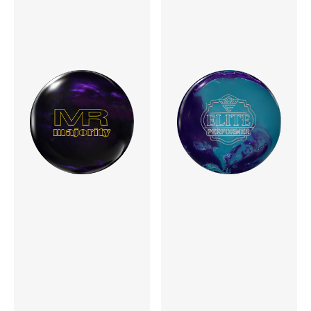
14P 0.050
15P 0.050
16P 0.050
InterDiff
12P 0.008
13P 0.010
14P 0.014
15P 0.017
16P 0.018
表面仕上げ
1500-Grit Polished
硬度
74～76°