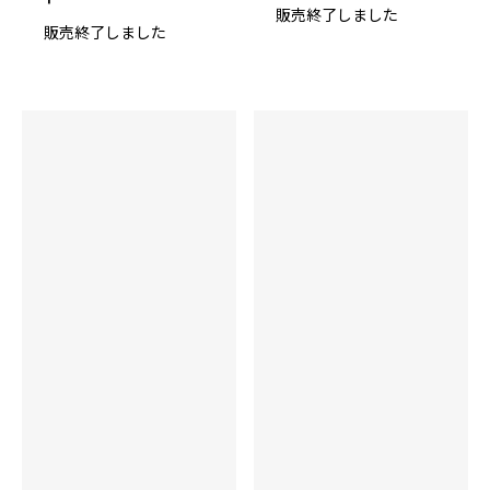
86x0 Ion Pearl Reactive
販売終了しました
販売終了しました
コア
Triaxial 1.0 Core
RG
12P 2.650
13P 2.590
14P 2.530
15P 2.490
16P 2.490
▲RG
12P 0.029
13P 0.032