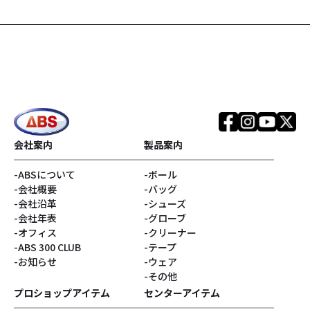
#SPEED STRIKERシリ
#Infinityコア
ーズ
#TOUR PREMIUMシリ
#EVOKEシリーズ
ーズ
#REALITYシリーズ
#SNIPERシリーズ
#銀色系
#ブランド
会社案内
製品案内
ABSについて
ボール
#アウター
#リラックマ
会社概要
バッグ
会社沿革
シューズ
#Disturbanceコア
#サンエックス
会社年表
グローブ
オフィス
クリーナー
ABS 300 CLUB
テープ
#キャプテンサンタ
#E.J.Tackett
お知らせ
ウェア
その他
#Vネック
#ゴジラ
プロショップアイテム
センターアイテム