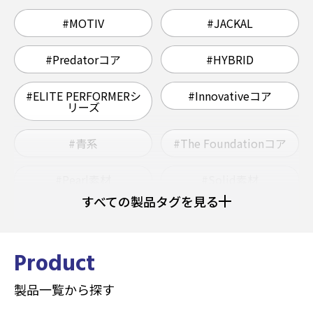
#MOTIV
#JACKAL
#Predatorコア
#HYBRID
#ELITE PERFORMERシ
#Innovativeコア
リーズ
#青系
#The Foundationコア
#Pearl素材
#Solid素材
すべての製品タグを見る
#ウレタン
#Grapnelコア
#ヘビー
#ミディアムライト
Product
製品一覧から探す
#ミディアムヘビー
#Hybrid素材