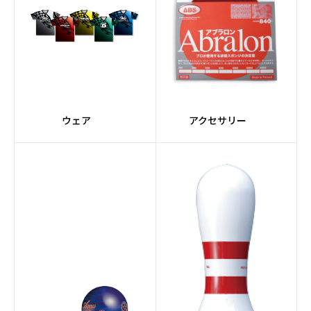
#Premiumコア
#Ellipseコア
#橙系
#ORIGINシリーズ
#Adjustコア
#Urethane素材
ウェア
アクセサリー
#Halogen
#レーン自動走行
#バリアブルバッファー
#クリーナーミキシング
システム
#グレー
#3.5インチタッチスク
リーン
#トラッキングシステム
#ウィックパッド
#アプローチコンディシ
#ケミカル