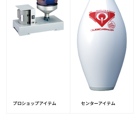
ョナー
#ピンセッターパーツ
#パーツ
#ボール研磨
#メンテナンス
#ドリルマシン
#Fluxコア
#牛革
#カンガルー革
#MFレザー
#TPU
#MESH素材
#PUレザー
プロショップアイテム
センターアイテム
#ダイヤル
#カートバッグ
#アタッチメントバッグ
#Rev MatriXシリーズ