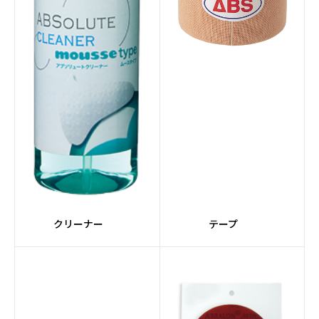
#エレメントシリーズ
#Peanuts
#ジョ―クール
#レーンクリーナー
#レーンクロス
#CRUISEシリーズ
#灰色系
#Ellipticonコア
#HONEY BADGERシリ
#FORGEシリーズ
ーズ
#Detonatorコア
#ステップアップボール
クリーナー
テープ
#Magnaコア
#SUPRAシリーズ
#ライト
#黄系
#Gearコア
#Turboコア