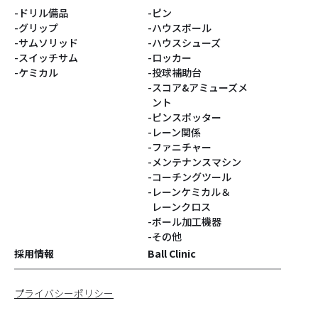
ドリル備品
ピン
#ベティ
#スヌーピー
グリップ
ハウスボール
サムソリッド
ハウスシューズ
#Turkey!
#サクラ
スイッチサム
ロッカー
ケミカル
投球補助台
スコア&アミューズメ
#DARIA PAJAK
#銀系
ント
ピンスポッター
#シューズパーツ
#Blastコア
レーン関係
ファニチャー
#灰系
#PUPPIN
メンテナンスマシン
コーチングツール
レーンケミカル＆
#パピン
#すみっコぐらし
レーンクロス
ボール加工機器
#ジョークール
#ハロウィン
その他
採用情報
Ball Clinic
#ハニーバジャー
#GEARシリーズ
プライバシーポリシー
#Identityコア
#コンパウンド