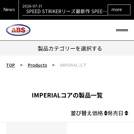
VENGEANCEシリーズ最新作
VENGEANCE RETURNS発売！
2026-07-31
News
more
SPEED STRIKERリーズ最新作 SPEED
STRIKER HYBRID発売！
2026-07-31
SIGMAシリーズ復活！ SIGMA TOUR
PEARL発売！
2026-07-29
大岡産業レディース ［THE OPEN] ト
ーナメント 2026 優勝！
2026-06-30
HONEY BADGERシリーズ最新作
HONEY BADGER DARKOUT発売！
製品カテゴリーを選択する
TOP
>
Products
>
IMPERIALコア
IMPERIALコアの製品一覧
並び替え
価格
発売日