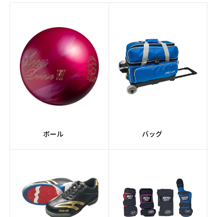
#AIコアテクノロジー
#Strobeコア
#RAPTORシリーズ
#Afflictionコア
#JACKALシリーズ
#Pearlカバーストック
#スーツケース
#2個入り
#軽量
#コンパクト
#ミディアム
#黒系
ボール
バッグ
#緑系
#TANKシリーズ
#ドライ
#紫系
#スペアボール
#ポリエステル素材