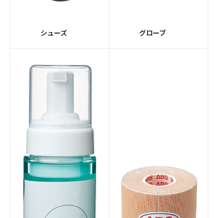
#VENOMシリーズ
#SIGMAコア
シューズ
グローブ
#赤系
#PRIMALシリーズ
#Impulseコア
#nanodesuシリーズ
#レーンメンテナンスマ
#全自動
シン
#マルーン
#10インチタッチスクリ
ーン
#スマート機能
#サプライ
#レーンコンディショナ
#サンクションテクノロ
ー
ジー