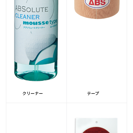
#エレメントシリーズ
#Peanuts
#ジョ―クール
#レーンクリーナー
#レーンクロス
#CRUISEシリーズ
#灰色系
#Ellipticonコア
#HONEY BADGERシリ
#FORGEシリーズ
ーズ
#Detonatorコア
#ステップアップボール
クリーナー
テープ
#Magnaコア
#SUPRAシリーズ
#ライト
#黄系
#Gearコア
#Turboコア