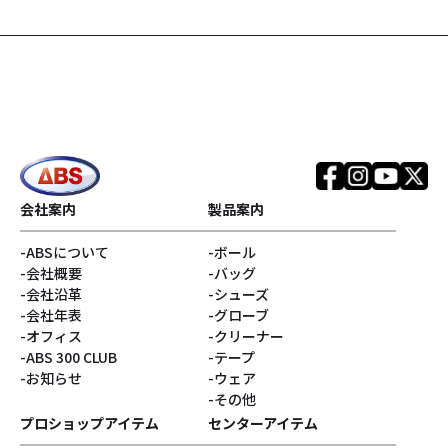
#SPEED STRIKERシリ
#Infinityコア
ーズ
#TOUR PREMIUMシリ
#EVOKEシリーズ
ーズ
#REALITYシリーズ
#SNIPERシリーズ
#銀色系
#ブランド
会社案内
製品案内
ABSについて
ボール
#アウター
#リラックマ
会社概要
バッグ
会社沿革
シューズ
#Disturbanceコア
#サンエックス
会社年表
グローブ
オフィス
クリーナー
ABS 300 CLUB
テープ
#キャプテンサンタ
#E.J.Tackett
お知らせ
ウェア
その他
#Vネック
#ゴジラ
プロショップアイテム
センターアイテム