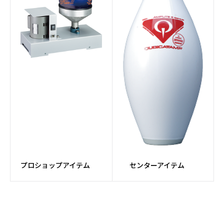
ョナー
#ピンセッターパーツ
#パーツ
#ボール研磨
#メンテナンス
#ドリルマシン
#Fluxコア
#牛革
#カンガルー革
#MFレザー
#TPU
#MESH素材
#PUレザー
プロショップアイテム
センターアイテム
#ダイヤル
#カートバッグ
#アタッチメントバッグ
#Rev MatriXシリーズ