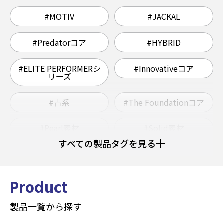
#MOTIV
#JACKAL
#Predatorコア
#HYBRID
#ELITE PERFORMERシ
#Innovativeコア
リーズ
#青系
#The Foundationコア
#Pearl素材
#Solid素材
すべての製品タグを見る
#ウレタン
#Grapnelコア
#ヘビー
#ミディアムライト
Product
製品一覧から探す
#ミディアムヘビー
#Hybrid素材