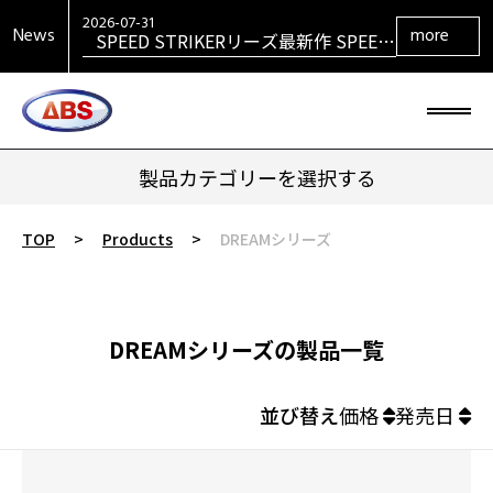
VENGEANCEシリーズ最新作
VENGEANCE RETURNS発売！
2026-07-31
News
more
SPEED STRIKERリーズ最新作 SPEED
STRIKER HYBRID発売！
2026-07-31
SIGMAシリーズ復活！ SIGMA TOUR
PEARL発売！
2026-07-29
大岡産業レディース ［THE OPEN] ト
ーナメント 2026 優勝！
2026-06-30
HONEY BADGERシリーズ最新作
HONEY BADGER DARKOUT発売！
製品カテゴリーを選択する
TOP
>
Products
>
DREAMシリーズ
DREAMシリーズの製品一覧
並び替え
価格
発売日