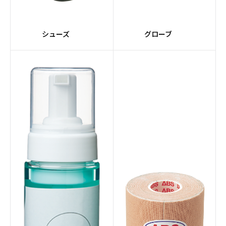
#VENOMシリーズ
#SIGMAコア
シューズ
グローブ
#赤系
#PRIMALシリーズ
#Impulseコア
#nanodesuシリーズ
#レーンメンテナンスマ
#全自動
シン
#マルーン
#10インチタッチスクリ
ーン
#スマート機能
#サプライ
#レーンコンディショナ
#サンクションテクノロ
ー
ジー