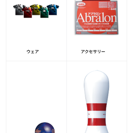
#Premiumコア
#Ellipseコア
#橙系
#ORIGINシリーズ
#Adjustコア
#Urethane素材
ウェア
アクセサリー
#Halogen
#レーン自動走行
#バリアブルバッファー
#クリーナーミキシング
システム
#グレー
#3.5インチタッチスク
リーン
#トラッキングシステム
#ウィックパッド
#アプローチコンディシ
#ケミカル