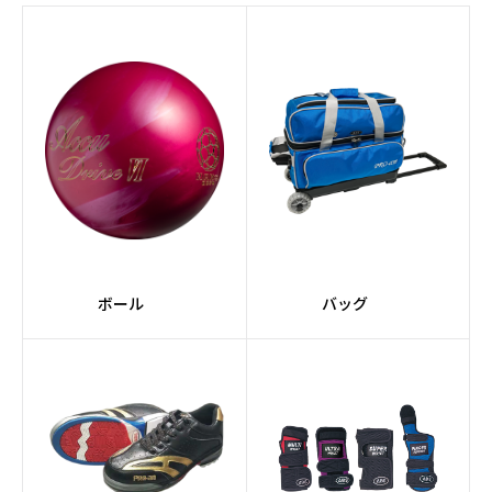
#AIコアテクノロジー
#Strobeコア
#RAPTORシリーズ
#Afflictionコア
#JACKALシリーズ
#Pearlカバーストック
#スーツケース
#2個入り
#軽量
#コンパクト
#ミディアム
#黒系
ボール
バッグ
#緑系
#TANKシリーズ
#ドライ
#紫系
#スペアボール
#ポリエステル素材