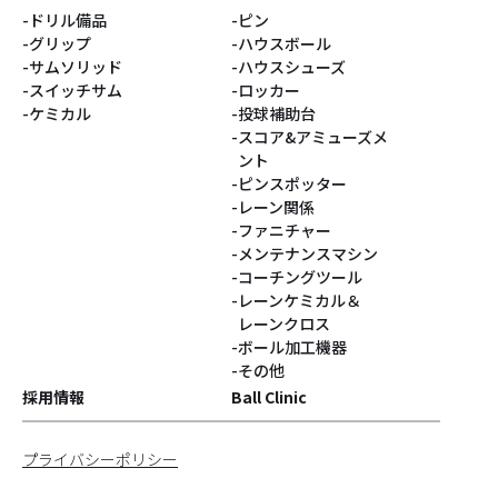
ドリル備品
ピン
#ベティ
#スヌーピー
グリップ
ハウスボール
サムソリッド
ハウスシューズ
#Turkey!
#サクラ
スイッチサム
ロッカー
ケミカル
投球補助台
スコア&アミューズメ
#DARIA PAJAK
#銀系
ント
ピンスポッター
#シューズパーツ
#Blastコア
レーン関係
ファニチャー
#灰系
#PUPPIN
メンテナンスマシン
コーチングツール
レーンケミカル＆
#パピン
#すみっコぐらし
レーンクロス
ボール加工機器
#ジョークール
#ハロウィン
その他
採用情報
Ball Clinic
#ハニーバジャー
#GEARシリーズ
プライバシーポリシー
#Identityコア
#コンパウンド