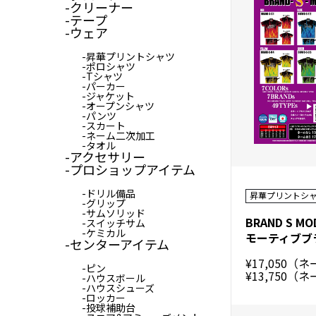
クリーナー
テープ
ウェア
昇華プリントシャツ
ポロシャツ
Tシャツ
パーカー
ジャケット
オープンシャツ
パンツ
スカート
ネーム二次加工
タオル
アクセサリー
プロショップアイテム
ドリル備品
昇華プリントシ
グリップ
サムソリッド
スイッチサム
ケミカル
センターアイテム
¥17,050（
ピン
¥13,750（
ハウスボール
ハウスシューズ
ロッカー
投球補助台