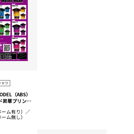
シャツ
MODEL（ABS）
ABSブランド昇華プリントシャツ
0（ネーム有り）／
（ネーム無し）