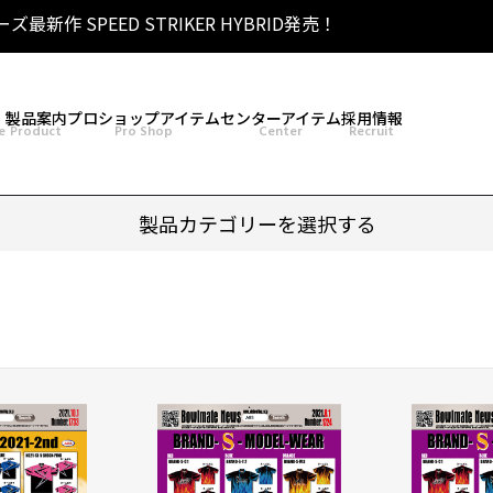
リーズ最新作 SPEED STRIKER HYBRID発売！
 SIGMA TOUR PEARL発売！
［THE OPEN] トーナメント 2026 優勝！
シリーズ最新作 HONEY BADGER DARKOUT発売！
製品案内
プロショップアイテム
センターアイテム
採用情報
e
Product
Pro Shop
Center
Recruit
製品カテゴリーを選択する