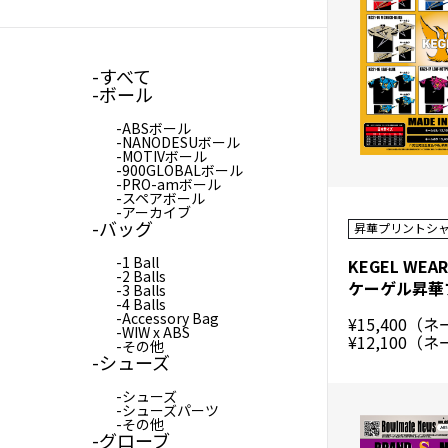
すべて
ボール
ABSボール
NANODESUボール
MOTIVボール
900GLOBALボール
PRO-amボール
スペアボール
アーカイブ
バッグ
昇華プリントシ
1 Ball
KEGEL WEA
2 Balls
3 Balls
4 Balls
Accessory Bag
¥15,400（
WIW x ABS
¥12,100（
その他
シューズ
シューズ
シューズパーツ
その他
グローブ