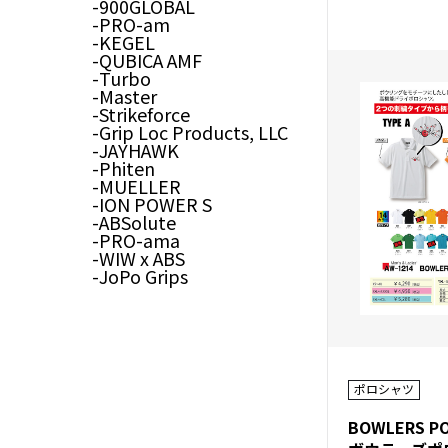
900GLOBAL
PRO-am
KEGEL
QUBICA AMF
Turbo
Master
Strikeforce
Grip Loc Products, LLC
JAYHAWK
Phiten
MUELLER
ION POWER S
ABSolute
PRO-ama
WIW x ABS
JoPo Grips
ポロシャツ