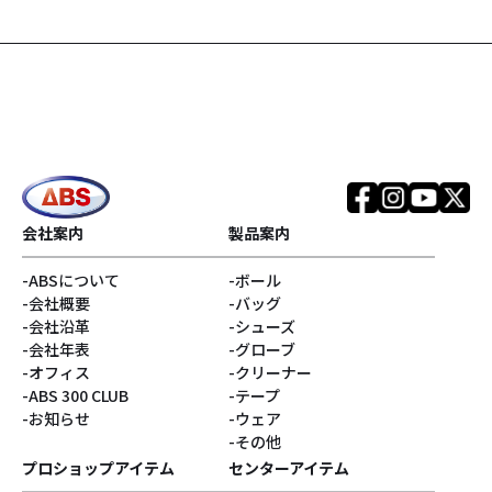
#SPEED STRIKERシリ
#Infinityコア
ーズ
#TOUR PREMIUMシリ
#EVOKEシリーズ
ーズ
#REALITYシリーズ
#SNIPERシリーズ
#銀色系
#ブランド
会社案内
製品案内
ABSについて
ボール
#アウター
#リラックマ
会社概要
バッグ
会社沿革
シューズ
#Disturbanceコア
#サンエックス
会社年表
グローブ
オフィス
クリーナー
ABS 300 CLUB
テープ
#キャプテンサンタ
#E.J.Tackett
お知らせ
ウェア
その他
#Vネック
#ゴジラ
プロショップアイテム
センターアイテム