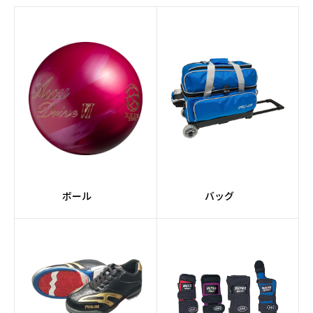
#AIコアテクノロジー
#Strobeコア
#RAPTORシリーズ
#Afflictionコア
#JACKALシリーズ
#Pearlカバーストック
#スーツケース
#2個入り
#軽量
#コンパクト
#ミディアム
#黒系
ボール
バッグ
#緑系
#TANKシリーズ
#ドライ
#紫系
#スペアボール
#ポリエステル素材