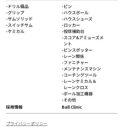
ドリル備品
ピン
#ベティ
#スヌーピー
グリップ
ハウスボール
サムソリッド
ハウスシューズ
#Turkey!
#サクラ
スイッチサム
ロッカー
ケミカル
投球補助台
スコア&アミューズメ
#DARIA PAJAK
#銀系
ント
ピンスポッター
#シューズパーツ
#Blastコア
レーン関係
ファニチャー
#灰系
#PUPPIN
メンテナンスマシン
コーチングツール
レーンケミカル＆
#パピン
#すみっコぐらし
レーンクロス
ボール加工機器
#ジョークール
#ハロウィン
その他
採用情報
Ball Clinic
#ハニーバジャー
#GEARシリーズ
プライバシーポリシー
#Identityコア
#コンパウンド