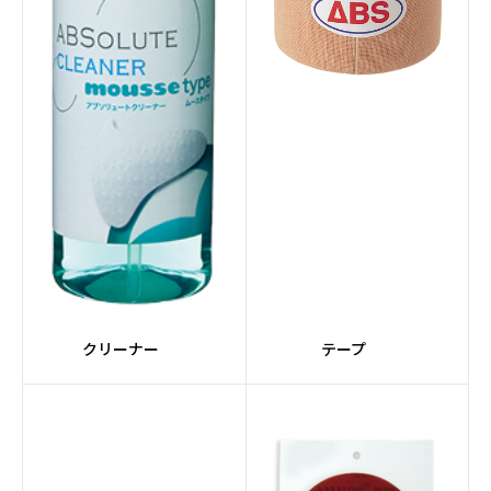
#エレメントシリーズ
#Peanuts
#ジョ―クール
#レーンクリーナー
#レーンクロス
#CRUISEシリーズ
#灰色系
#Ellipticonコア
#HONEY BADGERシリ
#FORGEシリーズ
ーズ
#Detonatorコア
#ステップアップボール
クリーナー
テープ
#Magnaコア
#SUPRAシリーズ
#ライト
#黄系
#Gearコア
#Turboコア