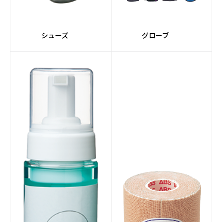
#VENOMシリーズ
#SIGMAコア
シューズ
グローブ
#赤系
#PRIMALシリーズ
#Impulseコア
#nanodesuシリーズ
#レーンメンテナンスマ
#全自動
シン
#マルーン
#10インチタッチスクリ
ーン
#スマート機能
#サプライ
#レーンコンディショナ
#サンクションテクノロ
ー
ジー