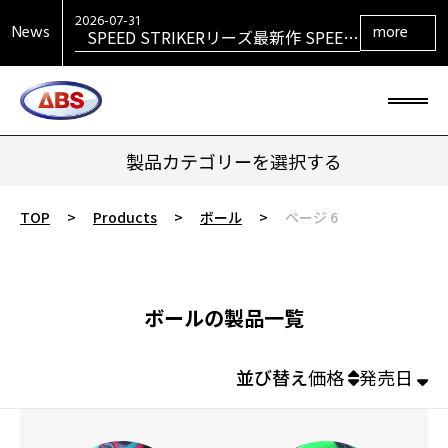
SPEED STRIKERリーズ最新作 SPEED
STRIKER HYBRID発売！
2026-07-31
News
more
SIGMAシリーズ復活！ SIGMA TOUR
PEARL発売！
2026-07-29
大岡産業レディース ［THE OPEN] ト
ーナメント 2026 優勝！
2026-06-30
HONEY BADGERシリーズ最新作
HONEY BADGER DARKOUT発売！
製品カテゴリーを選択する
TOP
>
Products
>
ボール
>
ページ 6
ボールの製品一覧
並び替え
価格
発売日