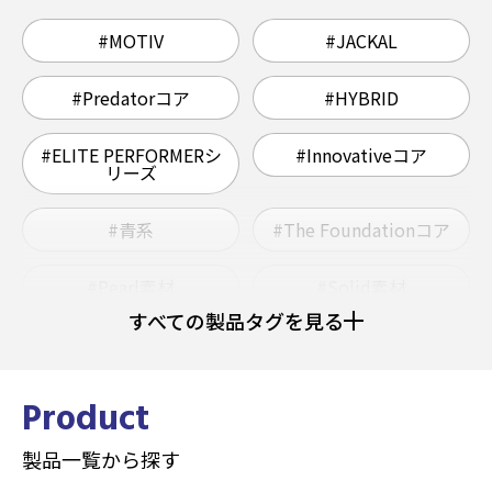
#MOTIV
#JACKAL
#Predatorコア
#HYBRID
#ELITE PERFORMERシ
#Innovativeコア
リーズ
#青系
#The Foundationコア
#Pearl素材
#Solid素材
すべての製品タグを見る
#ウレタン
#Grapnelコア
#ヘビー
#ミディアムライト
Product
製品一覧から探す
#ミディアムヘビー
#Hybrid素材