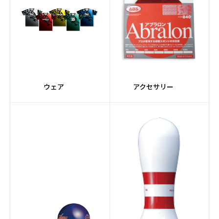
#Premiumコア
#Ellipseコア
#橙系
#ORIGINシリーズ
#Adjustコア
#Urethane素材
ウェア
アクセサリー
#Halogen
#レーン自動走行
#バリアブルバッファー
#クリーナーミキシング
システム
#グレー
#3.5インチタッチスク
リーン
#トラッキングシステム
#ウィックパッド
#アプローチコンディシ
#ケミカル