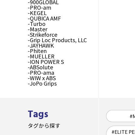
900GLOBAL
PRO-am
KEGEL
QUBICA AMF
Turbo
Master
Strikeforce
Grip Loc Products, LLC
JAYHAWK
Phiten
MUELLER
ION POWER S
ABSolute
PRO-ama
WIW x ABS
JoPo Grips
Tags
#
タグから探す
#ELITE 