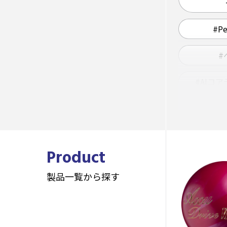
#P
#
#AIコ
#JAC
Product
製品一覧から探す
#ス