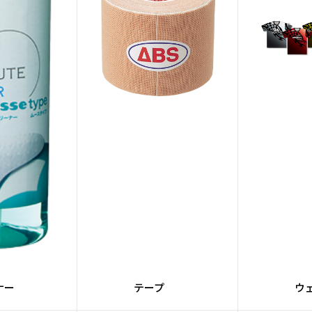
alogen
#レーン自動走行
#バリア
グレー
#3.5インチタッチスクリー
#トラッ
ン
チコンディショ
#ケミカル
#ピン
ナー
ール研磨
#メンテナンス
#ド
#牛革
#カンガルー革
#
ESH素材
#PUレザー
#
チメントバッグ
#Rev MatriXシリーズ
#SPEED 
ナー
テープ
ウ
PREMIUMシリー
#EVOKEシリーズ
#REA