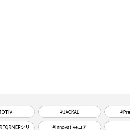
MOTIV
#JACKAL
#Pr
PERFORMERシリ
#Innovativeコア