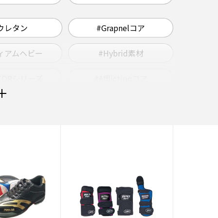
ウレタン
#Grapnelコア
ィアムヘビー
#Hybrid素材
PTORシリーズ
#Afflictionコア
ーツケース
#2個入り
ミディアム
#黒系
#ドライ
#紫系
NOMシリーズ
#SIGMAコア
pulseコア
#nanodesuシリーズ