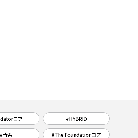
edatorコア
#HYBRID
#青系
#The Foundationコア