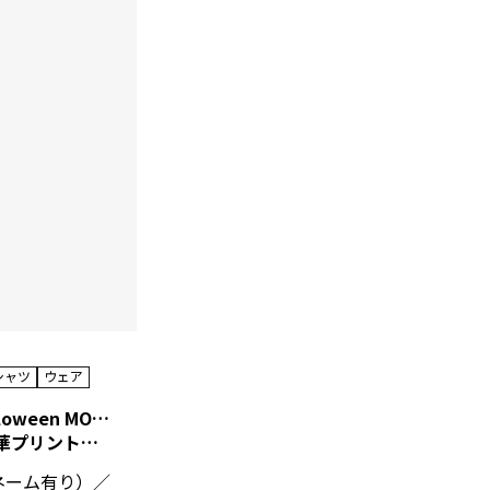
シャツ
ウェア
HAPPY Halloween MODEL（HL-5-9）
プロアマ昇華プリントシャツ（ハッピーハロウィン）
0（ネーム有り）／