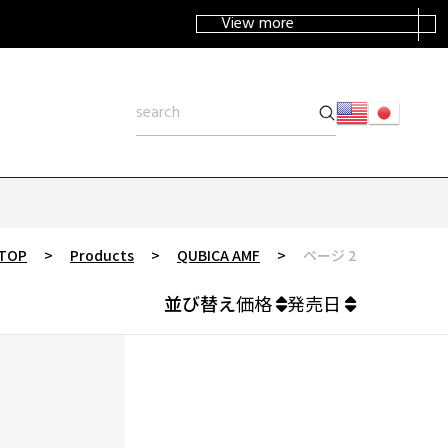
View more
TOP
>
Products
>
QUBICA AMF
>
ページ 2
並び替え
価格
発売日