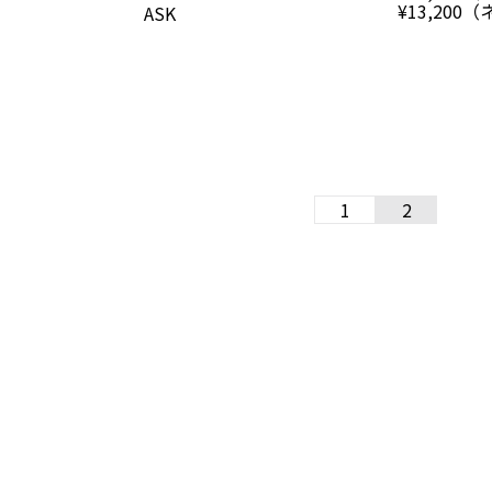
¥13,200
ASK
1
2