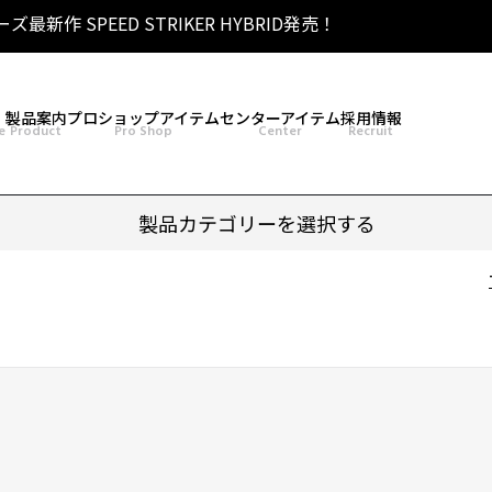
リーズ最新作 SPEED STRIKER HYBRID発売！
 SIGMA TOUR PEARL発売！
［THE OPEN] トーナメント 2026 優勝！
シリーズ最新作 HONEY BADGER DARKOUT発売！
製品案内
プロショップアイテム
センターアイテム
採用情報
e
Product
Pro Shop
Center
Recruit
製品カテゴリーを選択する