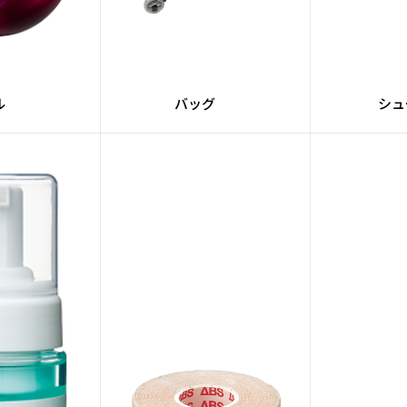
ンテナンスマシ
#全自動
#
ン
マート機能
#サプライ
#レーン
ル
バッグ
シュ
ントシリーズ
#Peanuts
#ジ
ーンクロス
#CRUISEシリーズ
BADGERシリーズ
#FORGEシリーズ
#De
agnaコア
#SUPRAシリーズ
earコア
#Turboコア
#Pr
#橙系
#ORIGINシリーズ
#A