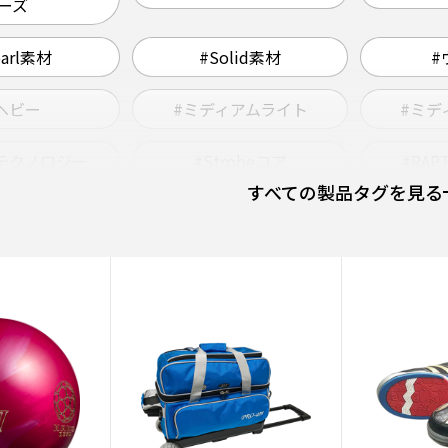
ーズ
earl素材
#Solid素材
#
ヘビー
#ミディアムライト
#ミデ
アテクノロジー
#Strobeコア
#RA
すべての製品タグを見る
KALシリーズ
#Pearlカバーストック
#ス
#軽量
#コンパクト
#
#緑系
#TANKシリーズ
ペアボール
#ポリエステル素材
#VE
#赤系
#PRIMALシリーズ
#Im