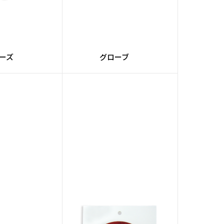
マルーン
#10インチタッチスクリー
ン
コンディショナー
#サンクションテクノロジ
ー
ーズ
グローブ
ョ―クール
#レーンクリーナー
#灰色系
#Ellipticonコア
tonatorコア
#ステップアップボール
#ライト
#黄系
emiumコア
#Ellipseコア
djustコア
#Urethane素材