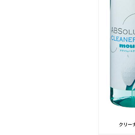
#H
#
#アプロー
#ボ
#M
#アタッ
クリー
#TOUR 