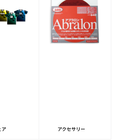
ブルバッファー
#クリーナーミキシングシ
ステム
キングシステム
#ウィックパッド
セッターパーツ
#パーツ
リルマシン
#Fluxコア
MFレザー
#TPU
ダイヤル
#カートバッグ
STRIKERシリーズ
#Infinityコア
ェア
アクセサリー
LITYシリーズ
#SNIPERシリーズ