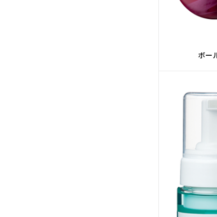
#レーンメ
#ス
ボー
#エレメ
#レ
#HONEY 
#M
#G