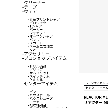
クリーナー
テープ
ウェア
昇華プリントシャツ
ポロシャツ
Tシャツ
パーカー
ジャケット
オープンシャツ
パンツ
スカート
ネーム二次加工
タオル
アクセサリー
プロショップアイテム
ドリル備品
グリップ
サムソリッド
スイッチサム
ケミカル
センターアイテム
レーンケミカル
センターアイテ
ピン
ハウスボール
ハウスシューズ
ロッカー
投球補助台