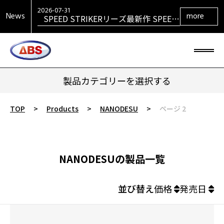
SPEED STRIKERリーズ最新作 SPEED
STRIKER HYBRID発売！
2026-07-31
News
more
SIGMAシリーズ復活！ SIGMA TOUR
PEARL発売！
2026-07-29
大岡産業レディース ［THE OPEN] ト
ーナメント 2026 優勝！
2026-06-30
HONEY BADGERシリーズ最新作
HONEY BADGER DARKOUT発売！
製品カテゴリーを選択する
TOP
>
Products
>
NANODESU
>
ページ 2
NANODESUの製品一覧
並び替え
価格
発売日