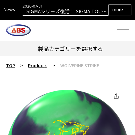
SPEED STRIKERリーズ最新作 SPEED
STRIKER HYBRID発売！
2026-07-31
News
more
SIGMAシリーズ復活！ SIGMA TOUR
PEARL発売！
2026-07-29
大岡産業レディース ［THE OPEN] ト
ーナメント 2026 優勝！
2026-06-30
HONEY BADGERシリーズ最新作
HONEY BADGER DARKOUT発売！
製品カテゴリーを選択する
TOP
>
Products
>
WOLVERINE STRIKE