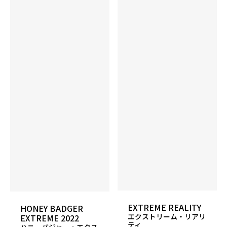
14P 2.540
15P 2.540
16P 2.530
▲RG
14P 0.052
15P 0.053
16P 0.051
InterDiff
対象コア（0.000）
表面仕上げ
4000-grit Abralon
EXTREME REALITY
HONEY BADGER
エクストリーム・リアリ
EXTREME 2022
ティ
ハニーバジャー・エクス