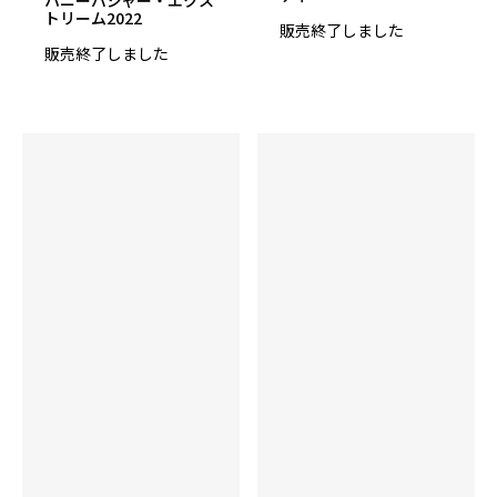
硬度
トリーム2022
販売終了しました
74～76°
販売終了しました
カラー
Violet/Neon Green
ウエイト
14～16lbs
適性コンディション
ミディアム～ミディアムライト
発売予定日
2022年7月上旬