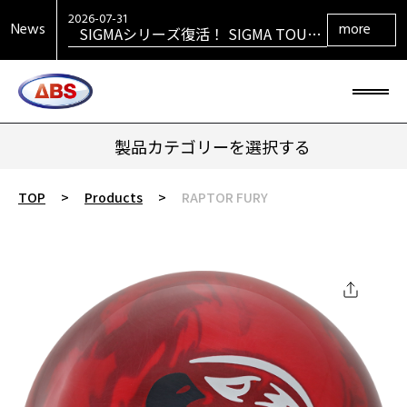
SPEED STRIKERリーズ最新作 SPEED
STRIKER HYBRID発売！
2026-07-31
News
more
SIGMAシリーズ復活！ SIGMA TOUR
PEARL発売！
2026-07-29
大岡産業レディース ［THE OPEN] ト
ーナメント 2026 優勝！
2026-06-30
HONEY BADGERシリーズ最新作
HONEY BADGER DARKOUT発売！
製品カテゴリーを選択する
TOP
>
Products
>
RAPTOR FURY