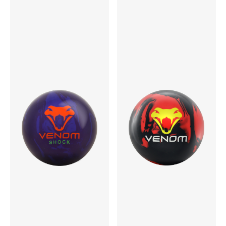
カラー
Dark Red/Red Solid
ウエイト
14～16lbs
適性コンディション
ミディアムヘビー～ヘビー
発売予定日
2023年11月下旬