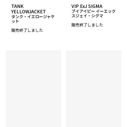
16P 2.480
TANK
VIP ExJ SIGMA
YELLOWJACKET
ブイアイピー イーエック
スジェイ・シグマ
タンク・イエロージャケ
▲RG
ット
販売終了しました
14P 0.053
販売終了しました
15P 0.055
16P 0.053
InterDiff
対象コア（0.000）
表面仕上げ
2000 Grit LSS
硬度
74～76°