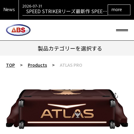
SPEED STRIKERリーズ最新作 SPEED
STRIKER HYBRID発売！
2026-07-31
News
more
SIGMAシリーズ復活！ SIGMA TOUR
PEARL発売！
2026-07-29
大岡産業レディース ［THE OPEN] ト
ーナメント 2026 優勝！
2026-06-30
HONEY BADGERシリーズ最新作
HONEY BADGER DARKOUT発売！
製品カテゴリーを選択する
TOP
>
Products
>
ATLAS PRO