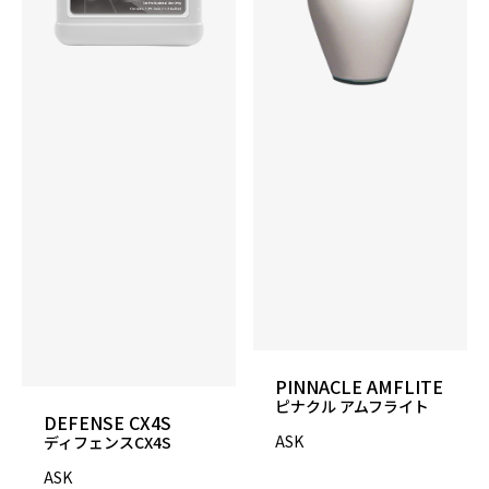
付属品
取扱説明書
バッテリー充電器
予備部品1式（USBケーブル、クリーナー&オイル
ジョウゴ、メスシリンダ、部品各種）
約60レーン（標準）
• 158-1634Bオレンジバッテリー - 29ポンド
（13.1kg）
約90レーン（オプション）
• 158-1634Cイエローバッテリー - 39ポンド
（17.6kg）
PINNACLE AMFLITE
ピナクル アムフライト
DEFENSE CX4S
ASK
ディフェンスCX4S
ASK