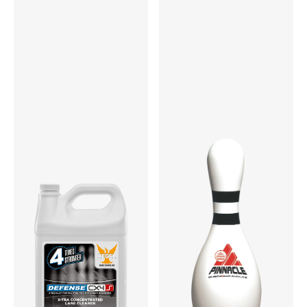
重量 - 390 lbs. (177kg)＊バッテリー除く
幅 - 59.5インチ（151.13cm）
高さ - 16.5インチ（41.91cm）
長さ - 44インチ（111.76cm）
原産国
made in USA
主な仕様
デュオオイルタンク
クリーニングミキシングシステム
バリアブルバッファースピード
スマートフォンアプリ
クイックチェンジバッファーブラシ
アプローチ自動走行