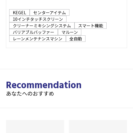
そのシンプルな操作性、進化したメカニカル構造、
KEGEL
センターアイテム
そして洗練されたユーザーインターフェースがこれ
10インチタッチスクリーン
ら新たなテクノロジーを最大限に活かし、これまで
クリーナーミキシングシステム
スマート機能
バリアブルバッファー
マルーン
にない圧倒的な操作体験を提供します。
レーンメンテナンスマシン
全自動
ABSコード
Coming Soon
型式
Recommendation
17-6800J
あなたへのおすすめ
カラー
マルーン/MAROON
サイズ