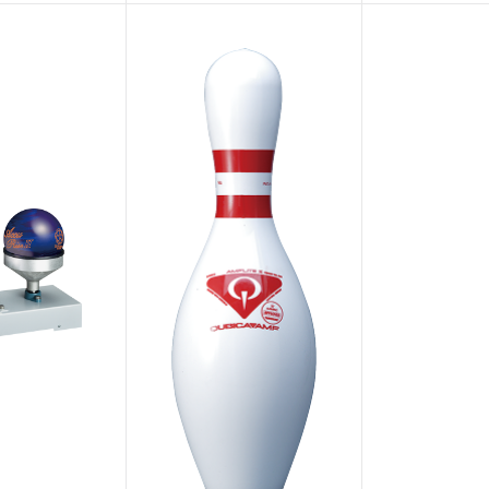
ウエイト
12～16lbs
適性コンディ
ミディアム〜ミ
発売予定日
2023年3月下旬