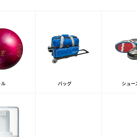
コア
Impulse V2
RG
12P 2.670
13P 2.600
14P 2.560
15P 2.550
ール
バッグ
シュー
16P 2.540
▲RG
12P 0.040
13P 0.055
14P 0.054