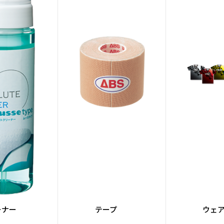
15P 0.050
16P 0.049
InterDiff
対象コア（0.00
表面仕上げ
4000 Grit LSS
硬度
74～76°
カラー
Purple/Purple 
ーナー
テープ
ウェ