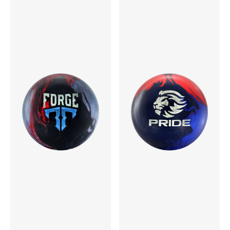
▲RG
12P 0.028
13P 0.039
14P 0.043
15P 0.042
16P 0.041
InterDiff
12P 0.007
13P 0.009
14P 0.011
15P 0.010
16P 0.010
表面仕上げ