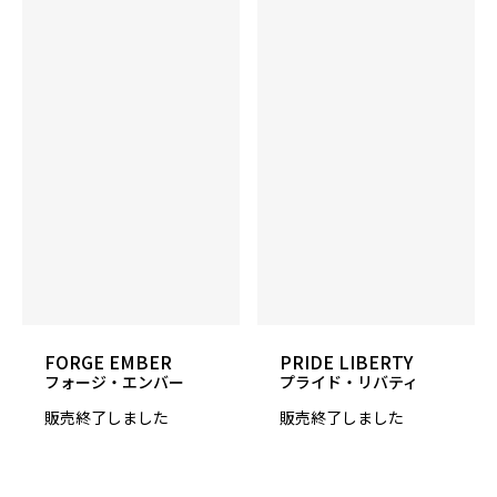
4500 Grit LSS
硬度
74～76°
カラー
Emerald Pearl
ウエイト
12～16lbs
適性コンディション
FORGE EMBER
PRIDE LIBERTY
フォージ・エンバー
プライド・リバティ
ミディアム～ミディアムヘビー
販売終了しました
販売終了しました
発売予定日