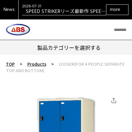
VENGEANCEシリーズ最新作
VENGEANCE RETURNS発売！
2026-07-31
News
more
SPEED STRIKERリーズ最新作 SPEED
STRIKER HYBRID発売！
2026-07-31
SIGMAシリーズ復活！ SIGMA TOUR
PEARL発売！
2026-07-29
大岡産業レディース ［THE OPEN] ト
ーナメント 2026 優勝！
2026-06-30
HONEY BADGERシリーズ最新作
HONEY BADGER DARKOUT発売！
製品カテゴリーを選択する
TOP
>
Products
>
LOCKER(FOR 4 PEOPLE SEPARATE
TOP AND BOTTOM)