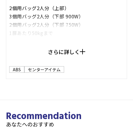
2個用バッグ2人分（上部）
3個用バッグ2人分（下部 900W）
2個用バッグ2人分（下部 750W）
1扉あたり50kgまで
サイズ
さらに詳しく
750W：H 1790mm W 750mm D 600mm
900W：H 1790mm W 900mm D 600mm
ABS
センターアイテム
オプション
ダイヤルロック式ドア
Recommendation
あなたへのおすすめ