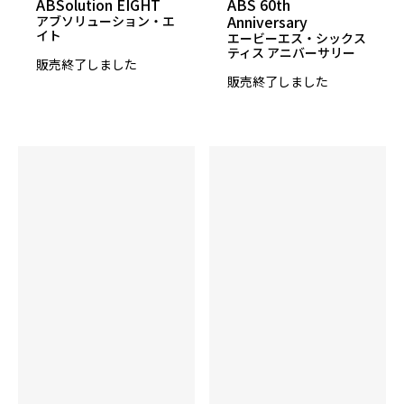
ABSolution EIGHT
ABS 60th
Anniversary
14P 2.587
アブソリューション・エ
イト
エービーエス・シックス
15P 2.564
ティス アニバーサリー
販売終了しました
16P 2.542
販売終了しました
▲RG
11P 0.016
12P 0.022
13P 0.029
14P 0.030
15P 0.031
16P 0.034
InterDiff
11P 0.004
12P 0.005