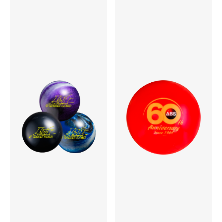
13P 0.007
14P 0.008
15P 0.008
16P 0.009
表面仕上げ
＃1000Polish
硬度
74～76°
カラー
Black Pearl / Navy Pearl
ウエイト