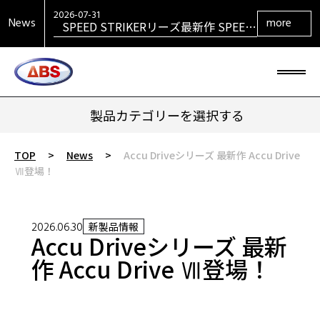
VENGEANCEシリーズ最新作
VENGEANCE RETURNS発売！
2026-07-31
News
more
SPEED STRIKERリーズ最新作 SPEED
STRIKER HYBRID発売！
2026-07-31
SIGMAシリーズ復活！ SIGMA TOUR
PEARL発売！
2026-07-29
大岡産業レディース ［THE OPEN] ト
ーナメント 2026 優勝！
2026-06-30
HONEY BADGERシリーズ最新作
HONEY BADGER DARKOUT発売！
製品カテゴリーを選択する
TOP
>
News
>
Accu Driveシリーズ 最新作 Accu Drive
Ⅶ登場！
2026.06.30
新製品情報
Accu Driveシリーズ 最新
作 Accu Drive Ⅶ登場！