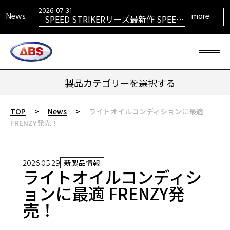
VENGEANCEシリーズ最新作
VENGEANCE RETURNS発売！
2026-07-31
News
more
SPEED STRIKERリーズ最新作 SPEED
STRIKER HYBRID発売！
2026-07-31
SIGMAシリーズ復活！ SIGMA TOUR
PEARL発売！
2026-07-29
大岡産業レディース ［THE OPEN] ト
ーナメント 2026 優勝！
2026-06-30
HONEY BADGERシリーズ最新作
HONEY BADGER DARKOUT発売！
製品カテゴリーを選択する
TOP
>
News
>
ライトオイルコンディションに最適
FRENZY発売！
2026.05.29
新製品情報
ライトオイルコンディシ
ョンに最適 FRENZY発
売！